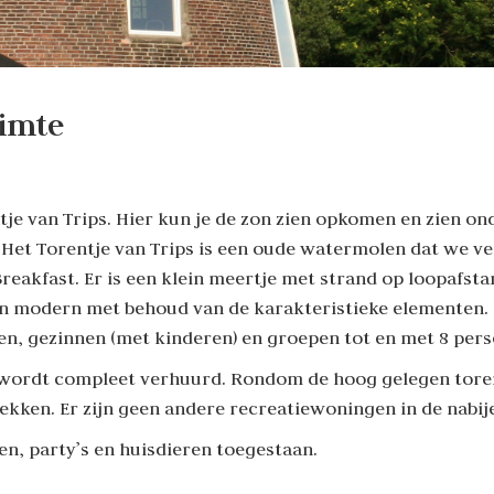
uimte
tje van Trips. Hier kun je de zon zien opkomen en zien on
Het Torentje van Trips is een oude watermolen dat we ve
reakfast. Er is een klein meertje met strand op loopafst
 en modern met behoud van de karakteristieke elementen. 
llen, gezinnen (met kinderen) en groepen tot en met 8 per
n wordt compleet verhuurd. Rondom de hoog gelegen toren
ekken. Er zijn geen andere recreatiewoningen in de nabi
ten, party’s en huisdieren toegestaan.